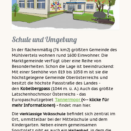
Schule und Umgebung
In der flächenmäßig (76 km2) größten Gemeinde des
Mühlviertels wohnen rund 1600 Einwohner. Die
Marktgemeinde verfügt über eine Reihe von
Besonderheiten. Schon die Lage ist beeindruckend:
Mit einer Seehöhe von 819 bis 1058 m ist sie die
höchstgelegene Gemeinde Oberösterreichs und
besitzt die höchste Passstraße des Landes -
den
Kobelbergpass
(1044 m. ü. A.) Auch das größte
Latschenhochmoor Österreichs - das
Europaschutzgebiet
Tannermoor
(<-- klicke für
mehr Informationen) -
findet
man hier.
Die
befindet sich zentral im
vierklassige Volksschule
Ort, unmittelbar bei der Mittelschule und dem
Kindergarten. Neben einem gemeinsamen
Sportplatz gibt es auch ein
, in dem die
Hallenbad